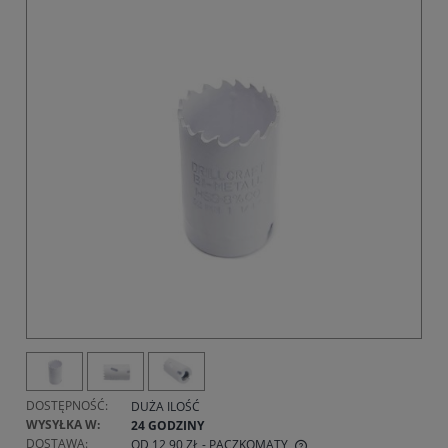
DOSTĘPNOŚĆ:
DUŻA ILOŚĆ
WYSYŁKA W:
24 GODZINY
DOSTAWA:
OD 12,90 ZŁ
- PACZKOMATY