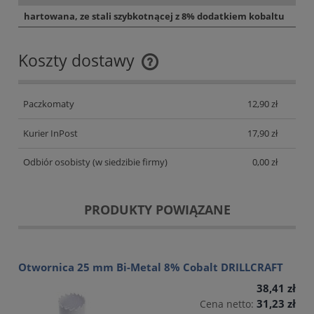
hartowana, ze stali szybkotnącej z 8% dodatkiem kobaltu
Koszty dostawy
Cena nie zawiera ewentualnych kosztów płatności
Paczkomaty
12,90 zł
Kurier InPost
17,90 zł
Odbiór osobisty
(w siedzibie firmy)
0,00 zł
PRODUKTY POWIĄZANE
Otwornica 25 mm Bi-Metal 8% Cobalt DRILLCRAFT
38,41 zł
31,23 zł
Cena netto: