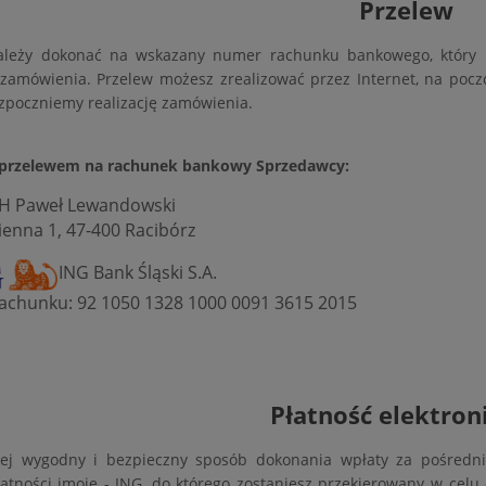
Przelew
ależy dokonać na wskazany numer rachunku bankowego, który p
 zamówienia. Przelew możesz zrealizować przez Internet, na poc
ozpoczniemy realizację zamówienia.
 przelewem na rachunek bankowy Sprzedawcy:
H Paweł Lewandowski
zienna 1, 47-400 Racibórz
ING Bank Śląski S.A.
chunku: 92 1050 1328 1000 0091 3615 2015
Płatność elektron
iej wygodny i bezpieczny sposób dokonania wpłaty za pośredn
atności imoje - ING, do którego zostaniesz przekierowany w celu 