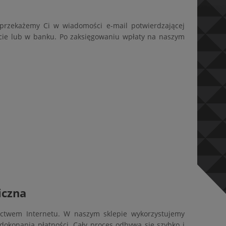
rzekażemy Ci w wiadomości e-mail potwierdzającej
zcie lub w banku. Po zaksięgowaniu wpłaty na naszym
iczna
ictwem Internetu. W naszym sklepie wykorzystujemy
dokonania płatności. Cały proces odbywa się szybko i