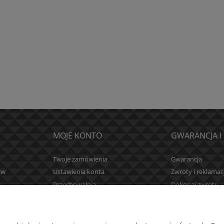
owy BORA 9 DEERFOS 125mm
Dysk fibrowy VSM KF708 125 mm
2,23 zł
DO KOSZYKA
DO KOSZYKA
MOJE KONTO
GWARANCJA I
Twoje zamówienia
Gwarancja
ów
Ustawienia konta
Zwroty i reklamac
Przechowalnia
Dokonaj zwrotu
ień