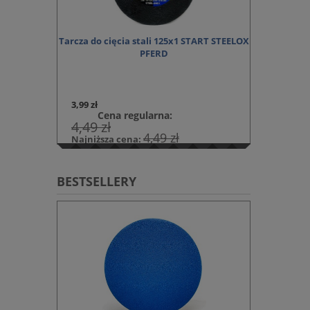
hiwania
Tarcza do cięcia stali 125x1 START STEELOX
Tarcza list
PFERD
45,26 z
3,99 zł
KOSZYKA
Cena regularna:
4,49 zł
4,49 zł
Najniższa cena:
DO KOSZYKA
BESTSELLERY