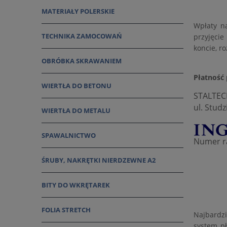
MATERIAŁY POLERSKIE
Wpłaty n
TECHNIKA ZAMOCOWAŃ
przyjęcie
koncie, r
OBRÓBKA SKRAWANIEM
Płatność
WIERTŁA DO BETONU
STALTEC
ul. Stud
WIERTŁA DO METALU
SPAWALNICTWO
Numer ra
ŚRUBY, NAKRĘTKI NIERDZEWNE A2
BITY DO WKRĘTAREK
FOLIA STRETCH
Najbardz
system pł