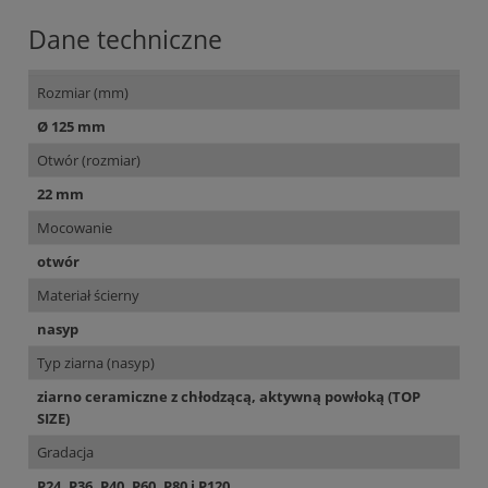
Dane techniczne
Rozmiar (mm)
Ø 125 mm
Otwór (rozmiar)
22 mm
Mocowanie
otwór
Materiał ścierny
nasyp
Typ ziarna (nasyp)
ziarno ceramiczne z chłodzącą, aktywną powłoką (TOP
SIZE)
Gradacja
P24, P36, P40, P60, P80 i P120