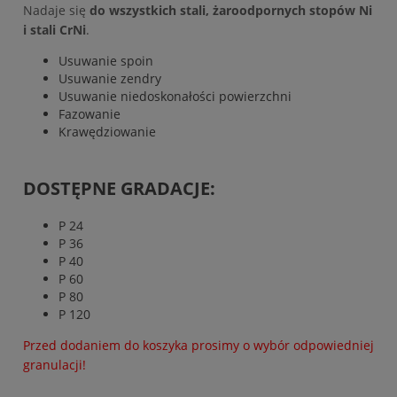
Nadaje się
do wszystkich stali, żaroodpornych stopów Ni
i stali CrNi
.
Usuwanie spoin
Usuwanie zendry
Usuwanie niedoskonałości powierzchni
Fazowanie
Krawędziowanie
DOSTĘPNE GRADACJE:
P 24
P 36
P 40
P 60
P 80
P 120
Przed dodaniem do koszyka prosimy o wybór odpowiedniej
granulacji!