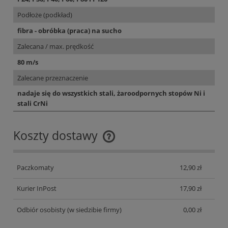
Podłoże (podkład)
fibra - obróbka (praca) na sucho
Zalecana / max. prędkość
80 m/s
Zalecane przeznaczenie
nadaje się do wszystkich stali, żaroodpornych stopów Ni i
stali CrNi
Koszty dostawy
Cena nie zawiera ewentualnych kosztów płatności
Paczkomaty
12,90 zł
Kurier InPost
17,90 zł
Odbiór osobisty
(w siedzibie firmy)
0,00 zł