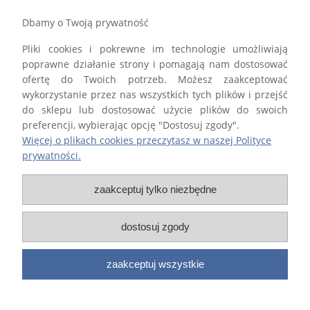
MOJE KONTO
Dbamy o Twoją prywatność
Pliki cookies i pokrewne im technologie umożliwiają
GWARANCJA I ZWROTY
poprawne działanie strony i pomagają nam dostosować
ofertę do Twoich potrzeb. Możesz zaakceptować
O FIRMIE
wykorzystanie przez nas wszystkich tych plików i przejść
do sklepu lub dostosować użycie plików do swoich
preferencji, wybierając opcję "Dostosuj zgody".
Więcej o plikach cookies przeczytasz w naszej Polityce
prywatności.
Firma STALTECH Paweł Lewandowski wpisana do Centralnej Ewidencji i
Informacji o Działalności Gospodarczej Rzeczypospolitej Polskiej
zaakceptuj tylko niezbędne
prowadzonej przez Ministra właściwego d.s. gospodarki.
dostosuj zgody
Wszelkie Prawa Zastrzeżone 2015-2025
zaakceptuj wszystkie
Sklep internetowy Shoper.pl
Projekt i realizacja:
zets.pl