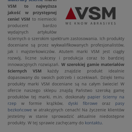
VSM to najwyższa
jakość w przystępnej
cenie! VSM
to niemiecki
producent bardzo
wydajnych artykułów
ściernych o szerokim spektrum zastosowania. Ich produkty
doceniane są przez wykwalifikowanych profesjonalistów,
jak i majsterkowiczów. Atutem marki VSM
jest ciągły
rozwój, liczne sukcesy i produkcja coraz to bardziej
innowacyjnych rozwiązań.
W szerokiej gamie materiałów
ściernych VSM
każdy znajdzie produkt idealnie
dopasowany do swoich potrzeb i oczekiwań. Dzięki temu
produkty marki VSM doceniane są na całym świecie! W
ofercie naszego sklepu znajdą Państwo szeroką gamę
produktów tej marki, m.in. doskonały
papier ścierny na
rzep
w formie krążków,
dyski fibrowe
oraz
pasy
bezkońcowe
w atrakcyjnych cenach! Na życzenie klientów
jesteśmy w stanie sprowadzić aktualnie niedostępne
produkty. W tej sprawie zachęcamy do
kontaktu
.