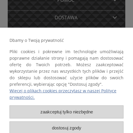
POMOC
DOSTAWA
MOJE KONTO
Dbamy o Twoją prywatność
Pliki cookies i pokrewne im technologie umożliwiają
GWARANCJA I ZWROTY
poprawne działanie strony i pomagają nam dostosować
ofertę do Twoich potrzeb. Możesz zaakceptować
O FIRMIE
wykorzystanie przez nas wszystkich tych plików i przejść
do sklepu lub dostosować użycie plików do swoich
preferencji, wybierając opcję "Dostosuj zgody".
Więcej o plikach cookies przeczytasz w naszej Polityce
prywatności.
Firma STALTECH Paweł Lewandowski wpisana do Centralnej Ewidencji i
Informacji o Działalności Gospodarczej Rzeczypospolitej Polskiej
zaakceptuj tylko niezbędne
prowadzonej przez Ministra właściwego d.s. gospodarki.
dostosuj zgody