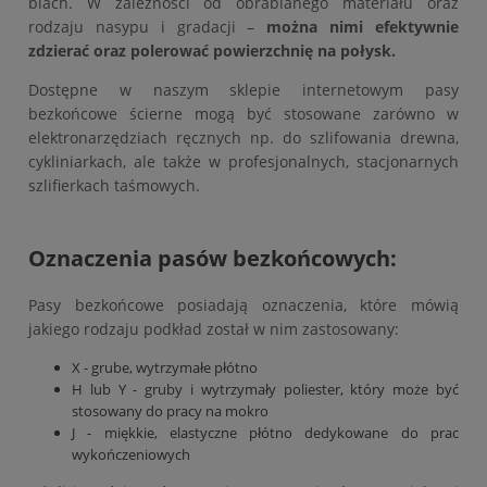
blach. W zależności od obrabianego materiału oraz
rodzaju nasypu i gradacji –
można nimi efektywnie
zdzierać oraz polerować powierzchnię na połysk.
Dostępne w naszym sklepie internetowym pasy
bezkońcowe ścierne mogą być stosowane zarówno w
elektronarzędziach ręcznych np. do szlifowania drewna,
cykliniarkach, ale także w profesjonalnych, stacjonarnych
szlifierkach taśmowych.
Oznaczenia pasów bezkońcowych:
Pasy bezkońcowe posiadają oznaczenia, które mówią
jakiego rodzaju podkład został w nim zastosowany:
X - grube, wytrzymałe płótno
H lub Y - gruby i wytrzymały poliester, który może być
stosowany do pracy na mokro
J - miękkie, elastyczne płótno dedykowane do prac
wykończeniowych