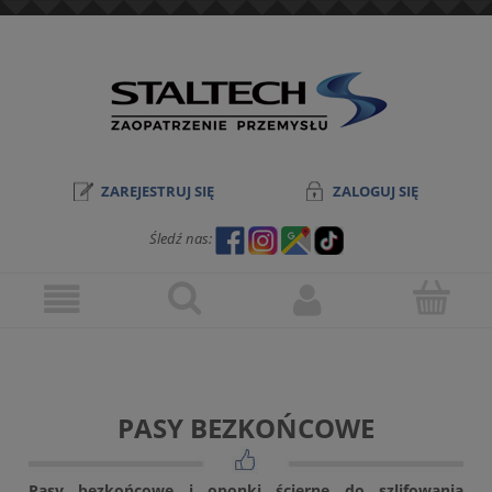
ZAREJESTRUJ SIĘ
ZALOGUJ SIĘ
Śledź nas:
PASY BEZKOŃCOWE
Pasy bezkońcowe i oponki ścierne do szlifowania