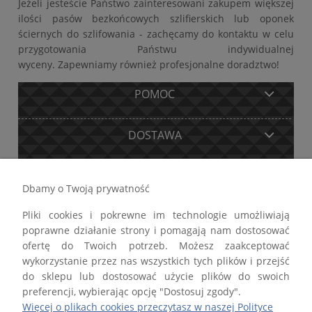
Jeżeli jesteście Państwo zainteresowani zakupem większej
ilości pasów bezkońcowych szlifierskich lub oponek
ściernych do szlifowania - zachęcamy do kontaktu w celu
przygotowania Państwu indywidualnej
wyceny. Zapewniamy również profesjonalne doradztwo!
POMOC
DOSTAWA
MOJE KONTO
Dbamy o Twoją prywatność
Pliki cookies i pokrewne im technologie umożliwiają
GWARANCJA I ZWROTY
poprawne działanie strony i pomagają nam dostosować
ofertę do Twoich potrzeb. Możesz zaakceptować
O FIRMIE
wykorzystanie przez nas wszystkich tych plików i przejść
do sklepu lub dostosować użycie plików do swoich
preferencji, wybierając opcję "Dostosuj zgody".
Więcej o plikach cookies przeczytasz w naszej Polityce