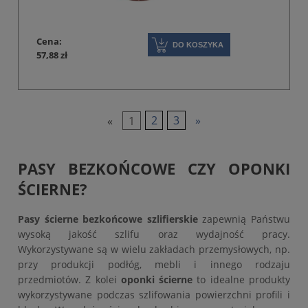
Cena:
DO KOSZYKA
57,88 zł
«
1
2
3
»
PASY BEZKOŃCOWE CZY OPONKI
ŚCIERNE?
Pasy ścierne bezkońcowe szlifierskie
zapewnią Państwu
wysoką jakość szlifu oraz wydajność pracy.
Wykorzystywane są w wielu zakładach przemysłowych, np.
przy produkcji podłóg, mebli i innego rodzaju
przedmiotów. Z kolei
oponki ścierne
to idealne produkty
wykorzystywane podczas szlifowania powierzchni profili i