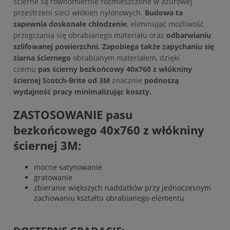
ścierne są równomiernie rozmieszczone w ażurowej
przestrzeni sieci włókien nylonowych.
Budowa ta
zapewnia doskonałe chłodzenie
, eliminując możliwość
przegrzania się obrabianego materiału oraz
odbarwianiu
szlifowanej powierzchni.
Zapobiega także zapychaniu się
ziarna ściernego
obrabianym materiałem, dzięki
czemu
pas ścierny bezkońcowy
40x760
z włókniny
ściernej Scotch-Brite od 3M
znacznie
podnoszą
wydajność pracy minimalizując koszty.
ZASTOSOWANIE pasu
bezkońcowego
40x760
z włókniny
ściernej 3M:
mocne satynowanie
gratowanie
zbieranie większych naddatków przy jednoczesnym
zachowaniu kształtu obrabianego elementu