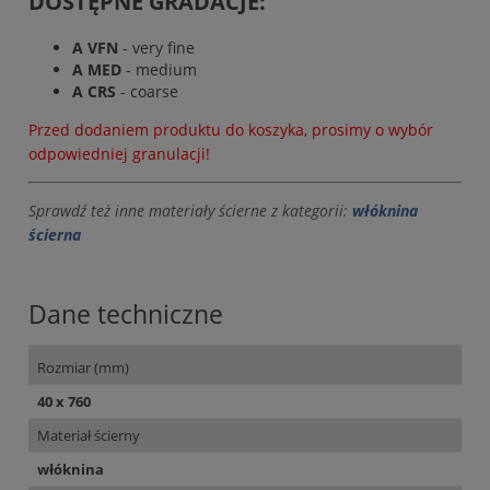
DOSTĘPNE GRADACJE:
A VFN
- very fine
A MED
- medium
A CRS
- coarse
Przed dodaniem produktu do koszyka, prosimy o wybór
odpowiedniej granulacji!
Sprawdź też inne materiały ścierne z kategorii:
włóknina
ścierna
Dane techniczne
Rozmiar (mm)
40 x 760
Materiał ścierny
włóknina