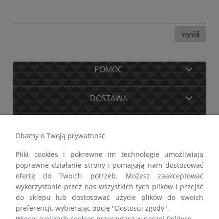
wyślij
POMOC
DOSTAWA
MOJE KONTO
Dbamy o Twoją prywatność
Pliki cookies i pokrewne im technologie umożliwiają
GWARANCJA I ZWROTY
poprawne działanie strony i pomagają nam dostosować
ofertę do Twoich potrzeb. Możesz zaakceptować
O FIRMIE
wykorzystanie przez nas wszystkich tych plików i przejść
do sklepu lub dostosować użycie plików do swoich
preferencji, wybierając opcję "Dostosuj zgody".
Więcej o plikach cookies przeczytasz w naszej Polityce