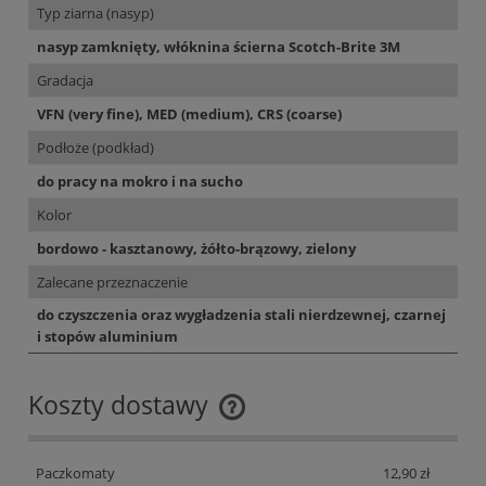
Typ ziarna (nasyp)
nasyp zamknięty, włóknina ścierna Scotch-Brite 3M
Gradacja
VFN (very fine), MED (medium), CRS (coarse)
Podłoże (podkład)
do pracy na mokro i na sucho
Kolor
bordowo - kasztanowy, żółto-brązowy, zielony
Zalecane przeznaczenie
do czyszczenia oraz wygładzenia stali nierdzewnej, czarnej
i stopów aluminium
Koszty dostawy
Cena nie zawiera ewentualnych kosztów płatności
Paczkomaty
12,90 zł