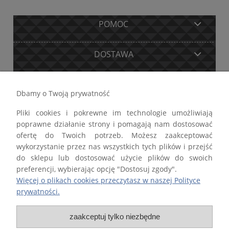
POMOC
DOSTAWA
MOJE KONTO
Dbamy o Twoją prywatność
Pliki cookies i pokrewne im technologie umożliwiają
GWARANCJA I ZWROTY
poprawne działanie strony i pomagają nam dostosować
ofertę do Twoich potrzeb. Możesz zaakceptować
O FIRMIE
wykorzystanie przez nas wszystkich tych plików i przejść
do sklepu lub dostosować użycie plików do swoich
preferencji, wybierając opcję "Dostosuj zgody".
Więcej o plikach cookies przeczytasz w naszej Polityce
prywatności.
Firma STALTECH Paweł Lewandowski wpisana do Centralnej Ewidencji i
Informacji o Działalności Gospodarczej Rzeczypospolitej Polskiej
zaakceptuj tylko niezbędne
prowadzonej przez Ministra właściwego d.s. gospodarki.