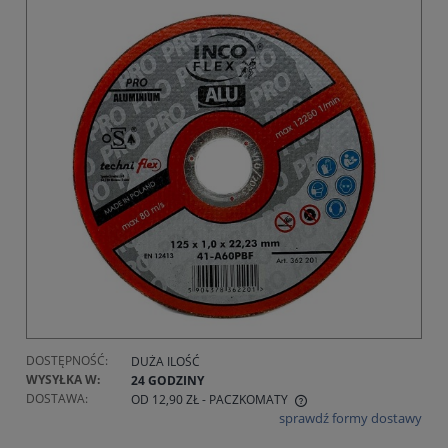
DOSTĘPNOŚĆ:
DUŻA ILOŚĆ
WYSYŁKA W:
24 GODZINY
DOSTAWA:
OD 12,90 ZŁ
- PACZKOMATY
sprawdź formy dostawy
CENA NIE ZAWIERA EWENTUALNYCH KOSZTÓW PŁATNOŚCI