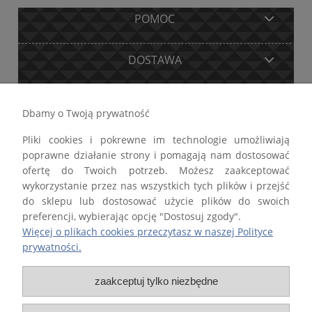
POMOC
DOSTAWA
MOJE KONTO
Dbamy o Twoją prywatność
Pliki cookies i pokrewne im technologie umożliwiają
GWARANCJA I ZWROTY
poprawne działanie strony i pomagają nam dostosować
ofertę do Twoich potrzeb. Możesz zaakceptować
O FIRMIE
wykorzystanie przez nas wszystkich tych plików i przejść
do sklepu lub dostosować użycie plików do swoich
preferencji, wybierając opcję "Dostosuj zgody".
Więcej o plikach cookies przeczytasz w naszej Polityce
prywatności.
Firma STALTECH Paweł Lewandowski wpisana do Centralnej Ewidencji i
Informacji o Działalności Gospodarczej Rzeczypospolitej Polskiej
zaakceptuj tylko niezbędne
prowadzonej przez Ministra właściwego d.s. gospodarki.