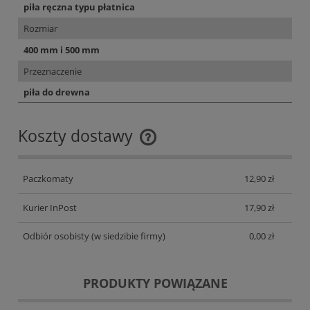
piła ręczna typu płatnica
Rozmiar
400 mm i 500 mm
Przeznaczenie
piła do drewna
Koszty dostawy
Cena nie zawiera ewentualnych kosztów płatności
Paczkomaty
12,90 zł
Kurier InPost
17,90 zł
Odbiór osobisty
(w siedzibie firmy)
0,00 zł
PRODUKTY POWIĄZANE