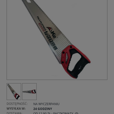
DOSTĘPNOŚĆ:
NA WYCZERPANIU
WYSYŁKA W:
24 GODZINY
DOSTAWA:
OD 12,90 ZŁ
- PACZKOMATY