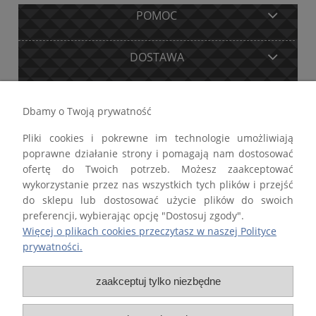
POMOC
DOSTAWA
MOJE KONTO
Dbamy o Twoją prywatność
Pliki cookies i pokrewne im technologie umożliwiają
GWARANCJA I ZWROTY
poprawne działanie strony i pomagają nam dostosować
ofertę do Twoich potrzeb. Możesz zaakceptować
O FIRMIE
wykorzystanie przez nas wszystkich tych plików i przejść
do sklepu lub dostosować użycie plików do swoich
preferencji, wybierając opcję "Dostosuj zgody".
Więcej o plikach cookies przeczytasz w naszej Polityce
prywatności.
Firma STALTECH Paweł Lewandowski wpisana do Centralnej Ewidencji i
Informacji o Działalności Gospodarczej Rzeczypospolitej Polskiej
zaakceptuj tylko niezbędne
prowadzonej przez Ministra właściwego d.s. gospodarki.