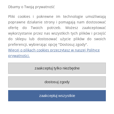
MOJE KONTO
Dbamy o Twoją prywatność
Pliki cookies i pokrewne im technologie umożliwiają
GWARANCJA I ZWROTY
poprawne działanie strony i pomagają nam dostosować
ofertę do Twoich potrzeb. Możesz zaakceptować
O FIRMIE
wykorzystanie przez nas wszystkich tych plików i przejść
do sklepu lub dostosować użycie plików do swoich
preferencji, wybierając opcję "Dostosuj zgody".
Więcej o plikach cookies przeczytasz w naszej Polityce
prywatności.
Firma STALTECH Paweł Lewandowski wpisana do Centralnej Ewidencji i
Informacji o Działalności Gospodarczej Rzeczypospolitej Polskiej
zaakceptuj tylko niezbędne
prowadzonej przez Ministra właściwego d.s. gospodarki.
dostosuj zgody
Wszelkie Prawa Zastrzeżone 2015-2025
zaakceptuj wszystkie
Sklep internetowy Shoper.pl
Projekt i realizacja:
zets.pl