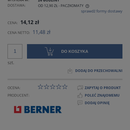
24 GODZINY
DOSTAWA:
OD 12,90 ZŁ
- PACZKOMATY
sprawdź formy dostawy
CENA NIE ZAWIERA EWENTUALNYCH KOSZTÓW PŁATNOŚCI
14,12 zł
CENA:
11,48 zł
CENA NETTO:
DO KOSZYKA
szt.
DODAJ DO PRZECHOWALNI
OCENA:
ZAPYTAJ O PRODUKT
PRODUCENT:
POLEĆ ZNAJOMEMU
DODAJ OPINIĘ