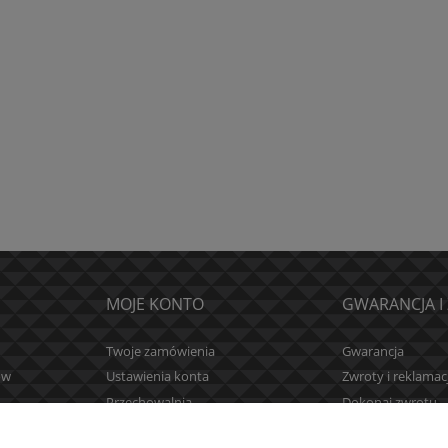
MOJE KONTO
GWARANCJA I
Twoje zamówienia
Gwarancja
ów
Ustawienia konta
Zwroty i reklamac
Przechowalnia
Dokonaj zwrotu
ień