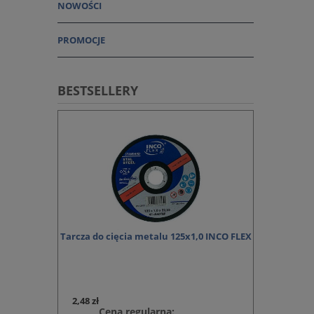
NOWOŚCI
PROMOCJE
BESTSELLERY
por PS 21 FK
Tarcza do cięcia metalu 125x1,0 INCO FLEX
Dysk fibr
4,32 zł
2,48 zł
KOSZYKA
Cena regularna: