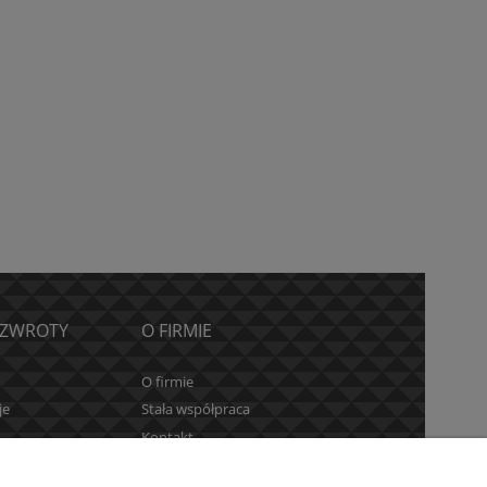
 ZWROTY
O FIRMIE
O firmie
je
Stała współpraca
Kontakt