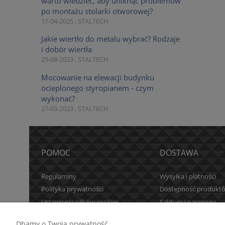
warto wiedzieć, aby uniknąć problemów
po montażu stolarki otworowej?
17-04-2025 , STALTECH
Jakie wiertło do metalu wybrać? Rodzaje
i dobór wiertła
25-08-2023 , STALTECH
Mocowanie na elewacji budynku
ocieplonego styropianem - czym
wykonać?
27-03-2023 , STALTECH
POMOC
DOSTAWA
Regulaminy
Wysyłka i płatności
Polityka prywatności
Dostępność produkt
Ustawienia plików cookies
Faktury i paragony
Czas realizacji zamów
Dbamy o Twoją prywatność