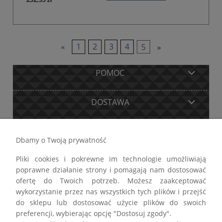
«
1
2
3
4
5
»
POMOC
DOSTAWA
MOJE KONTO
Dbamy o Twoją prywatność
Pliki cookies i pokrewne im technologie umożliwiają
GWARANCJA I ZWROTY
poprawne działanie strony i pomagają nam dostosować
ofertę do Twoich potrzeb. Możesz zaakceptować
O FIRMIE
wykorzystanie przez nas wszystkich tych plików i przejść
do sklepu lub dostosować użycie plików do swoich
preferencji, wybierając opcję "Dostosuj zgody".