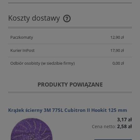
Koszty dostawy
Cena nie zawiera ewentualnych kosztów płatności
Paczkomaty
12,90 zł
Kurier InPost
17,90 zł
Odbiór osobisty
(w siedzibie firmy)
0,00 zł
PRODUKTY POWIĄZANE
Krążek ścierny 3M 775L Cubitron II Hookit 125 mm
3,17 zł
2,58 zł
Cena netto: