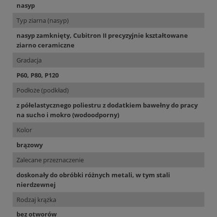
nasyp
Typ ziarna (nasyp)
nasyp zamknięty, Cubitron II precyzyjnie kształtowane
ziarno ceramiczne
Gradacja
P60, P80, P120
Podłoże (podkład)
z półelastycznego poliestru z dodatkiem bawełny do pracy
na sucho i mokro (wodoodporny)
Kolor
brązowy
Zalecane przeznaczenie
doskonały do obróbki różnych metali, w tym stali
nierdzewnej
Rodzaj krążka
bez otworów