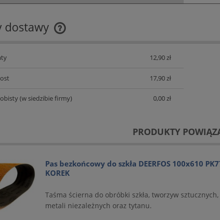
y dostawy
Cena nie zawiera ewentualnych
ty
12,90 zł
kosztów płatności
Post
17,90 zł
obisty
(w siedzibie firmy)
0,00 zł
PRODUKTY POWIĄZ
Pas bezkońcowy do szkła DEERFOS 100x610 PK7
KOREK
Taśma ścierna do obróbki szkła, tworzyw sztucznych, 
metali niezależnych oraz tytanu.