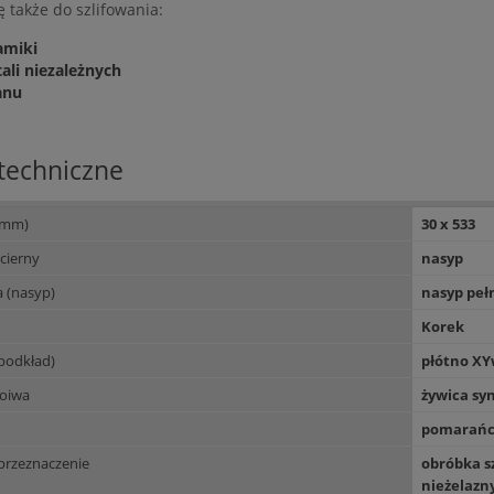
ę także do szlifowania:
amiki
ali niezależnych
anu
techniczne
(mm)
30 x 533
ścierny
nasyp
a (nasyp)
nasyp peł
Korek
podkład)
płótno XYw
poiwa
żywica sy
pomarańc
przeznaczenie
obróbka s
nieżelazn