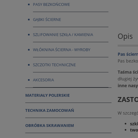
PASY BEZKOŃCOWE
GĄBKI ŚCIERNE
Opis
SZLIFOWANIE SZKŁA / KAMIENIA
WŁÓKNINA ŚCIERNA - WYROBY
Pas ście
Pas bezk
SZCZOTKI TECHNICZNE
Taśma śc
długiej ż
AKCESORIA
inne nasy
MATERIAŁY POLERSKIE
ZASTO
TECHNIKA ZAMOCOWAŃ
W szczegó
szk
OBRÓBKA SKRAWANIEM
two