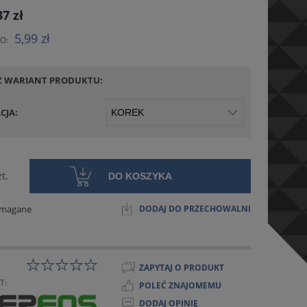
NIE ZAWIERA EWENTUALNYCH
37 zł
ÓW PŁATNOŚCI
5,99 zł
O:
Z WARIANT PRODUKTU:
CJA:
zt.
DO KOSZYKA
ymagane
DODAJ DO PRZECHOWALNI
ZAPYTAJ O PRODUKT
T:
POLEĆ ZNAJOMEMU
DODAJ OPINIĘ