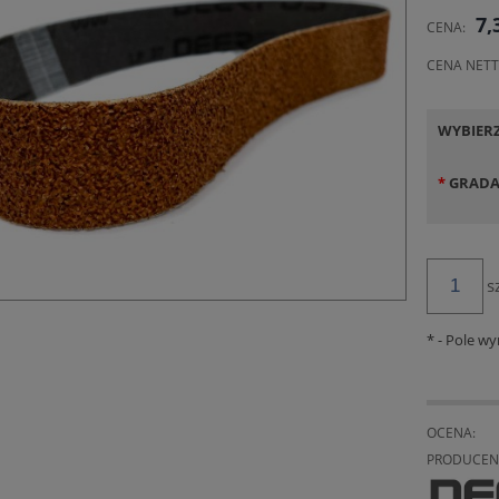
CENA 
7,
CENA:
KOSZT
CENA NETT
WYBIER
*
GRADA
s
*
- Pole w
OCENA:
PRODUCEN