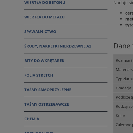
Nadaje si
WIERTŁA DO BETONU
cer
WIERTŁA DO METALU
met
tyt
SPAWALNICTWO
Dane 
ŚRUBY, NAKRĘTKI NIERDZEWNE A2
Rozmiar 
BITY DO WKRĘTAREK
Materiał 
FOLIA STRETCH
Typ ziarn
Gradacja
TAŚMY SAMOPRZYLEPNE
Podłoże (
TAŚMY OSTRZEGAWCZE
Rodzaj s
Kolor
CHEMIA
Zalecane 