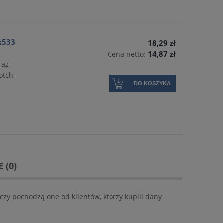
x533
18,29 zł
14,87 zł
Cena netto:
raz
otch-
DO KOSZYKA
 (0)
ELOX
Dysk fibrowy VSM KF708 125 mm
Krążek ścierny 3M 
710W 
czy pochodzą one od klientów, którzy kupili dany
2,23 zł
2,84 zł
DO KOSZYKA