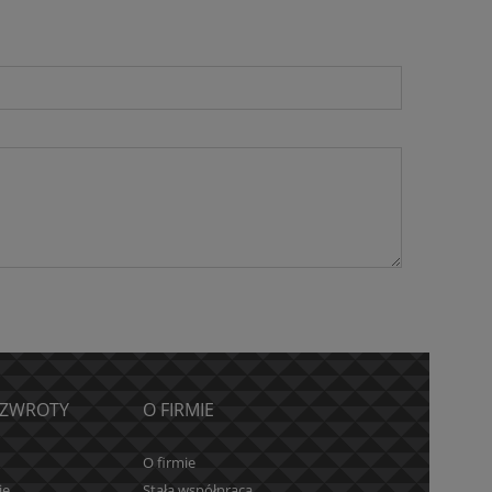
 ZWROTY
O FIRMIE
O firmie
je
Stała współpraca