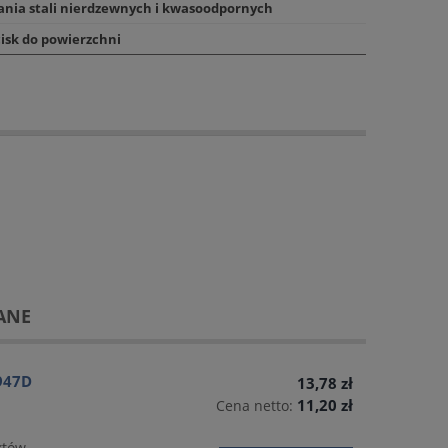
wania stali nierdzewnych i kwasoodpornych
cisk do powierzchni
ANE
947D
13,78 zł
11,20 zł
Cena netto:
któw