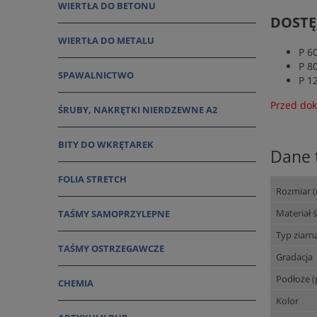
WIERTŁA DO BETONU
DOSTĘ
WIERTŁA DO METALU
P 6
P 8
SPAWALNICTWO
P 1
Przed dok
ŚRUBY, NAKRĘTKI NIERDZEWNE A2
BITY DO WKRĘTAREK
Dane 
FOLIA STRETCH
Rozmiar 
Materiał 
TAŚMY SAMOPRZYLEPNE
Typ ziarn
TAŚMY OSTRZEGAWCZE
Gradacja
Podłoże (
CHEMIA
Kolor