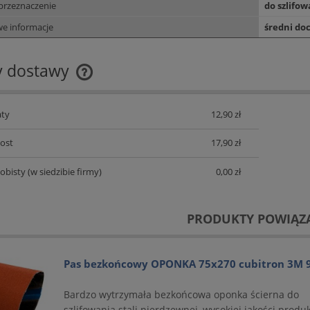
przeznaczenie
do szlifo
e informacje
średni do
y dostawy
Cena nie zawiera ewentualnych
ty
12,90 zł
kosztów płatności
Post
17,90 zł
obisty
(w siedzibie firmy)
0,00 zł
PRODUKTY POWIĄZ
Pas bezkońcowy OPONKA 75x270 cubitron 3M 
Bardzo wytrzymała bezkońcowa oponka ścierna do
szlifowania stali nierdzewnej, wysokiej jakości produ