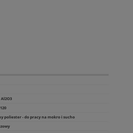
/ Al2O3
P120
ny poliester - do pracy na mokro i sucho
zowy