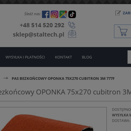
ZARE
Śledź nas:
WYSYŁKA I PŁATNOŚCI
KONTAKT
BLOG
PAS BEZKOŃCOWY OPONKA 75X270 CUBITRON 3M 777F
ezkońcowy OPONKA 75x270 cubitron 3
DOSTĘPNO
WYSYŁKA 
DOSTAWA: