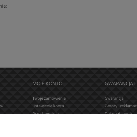
a regularna:
nia:
3,55 zł
 cena:
DO KOSZYKA
MOJE KONTO
GWARANCJA I
Twoje zamówienia
Gwarancja
ów
Ustawienia konta
Zwroty i reklamac
Przechowalnia
Dokonaj zwrotu
ień