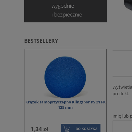
BESTSELLERY
Wyświetla
produkt.
START STEELOX
Krążek samoprzyczepny Klingspor PS 21 FK
Tarcza do ci
125 mm
Imię lub 
1,34 zł
2,48 zł
DO KOSZYKA