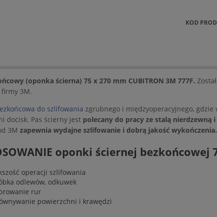
KOD PROD
ońcowy (oponka ścierna) 75 x 270 mm CUBITRON 3M 777F.
Został
 firmy 3M.
ezkońcowa do szlifowania
zgrubnego i międzyoperacyjnego, gdzie 
i docisk. Pas ścierny jest
polecany do pracy ze stalą nierdzewną 
 od 3M
zapewnia wydajne szlifowanie i dobrą jakość wykończenia.
SOWANIE oponki ściernej bezkońcowej 
kszość operacji szlifowania
óbka odlewów, odkuwek
ibrowanie rur
ównywanie powierzchni i krawędzi