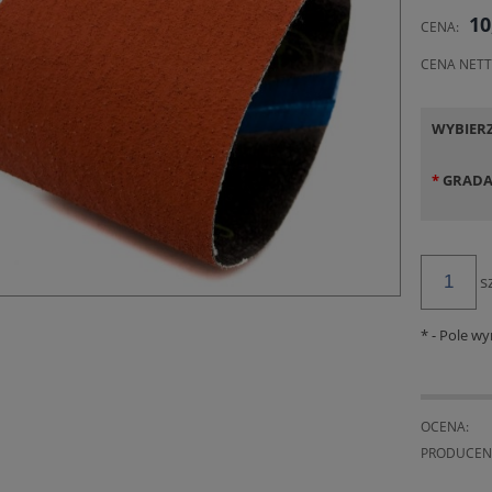
CENA 
10
CENA:
KOSZT
CENA NETT
WYBIER
*
GRADA
s
*
- Pole w
OCENA:
PRODUCEN