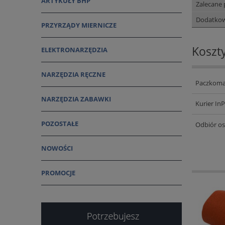
ARTYKUŁY BHP
Zalecane 
Dodatkow
PRZYRZĄDY MIERNICZE
Koszt
ELEKTRONARZĘDZIA
NARZĘDZIA RĘCZNE
Paczkoma
NARZĘDZIA ZABAWKI
Kurier In
POZOSTAŁE
Odbiór os
NOWOŚCI
PROMOCJE