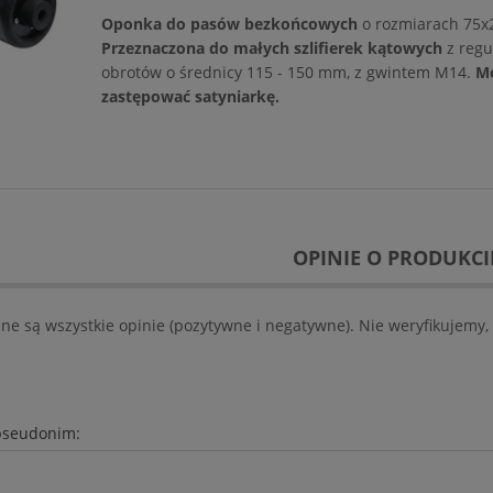
Oponka do pasów bezkońcowych
o rozmiarach 75
Przeznaczona do małych szlifierek kątowych
z regu
obrotów o średnicy 115 - 150 mm, z gwintem M14.
M
zastępować satyniarkę.
OPINIE O PRODUKCIE
ne są wszystkie opinie (pozytywne i negatywne). Nie weryfikujemy, 
ęcia metalu 125x1,0 INCO FLEX
Dysk fibrowy BORA 9 DEERFOS 125
pseudonim:
4,32 zł
DO KOSZYKA