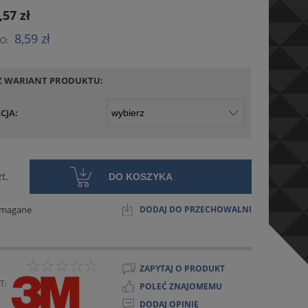
NIE ZAWIERA EWENTUALNYCH
,57 zł
ÓW PŁATNOŚCI
8,59 zł
O:
Z WARIANT PRODUKTU:
CJA:
zt.
DO KOSZYKA
ymagane
DODAJ DO PRZECHOWALNI
ZAPYTAJ O PRODUKT
T:
POLEĆ ZNAJOMEMU
DODAJ OPINIĘ