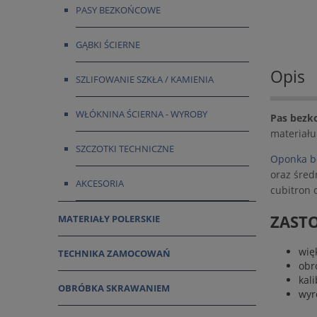
PASY BEZKOŃCOWE
GĄBKI ŚCIERNE
Opis
SZLIFOWANIE SZKŁA / KAMIENIA
WŁÓKNINA ŚCIERNA - WYROBY
Pas bezk
materiału
SZCZOTKI TECHNICZNE
Oponka b
oraz średn
AKCESORIA
cubitron
ZASTO
MATERIAŁY POLERSKIE
wię
TECHNIKA ZAMOCOWAŃ
obr
kal
OBRÓBKA SKRAWANIEM
wyr