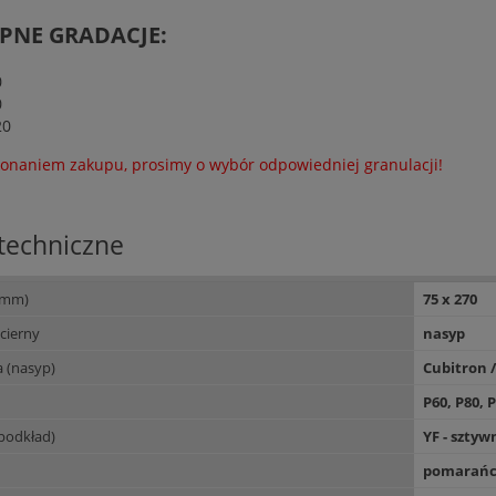
PNE GRADACJE:
0
0
20
onaniem zakupu, prosimy o wybór odpowiedniej granulacji!
techniczne
(mm)
75 x 270
ścierny
nasyp
a (nasyp)
Cubitron 
P60, P80, 
podkład)
YF - sztyw
pomarańc