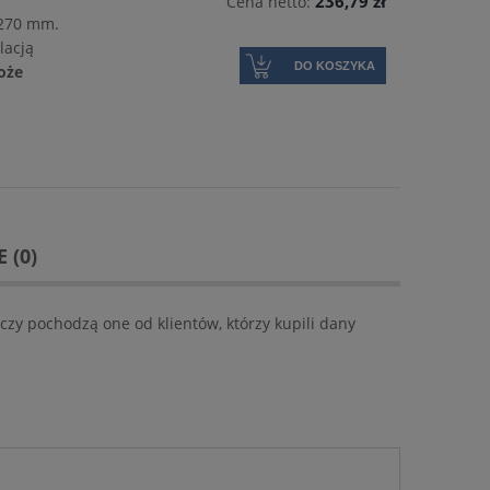
236,79 zł
Cena netto:
x270 mm.
lacją
DO KOSZYKA
oże
 (0)
czy pochodzą one od klientów, którzy kupili dany
mm
Dysk fibrowy VSM KF708 125 mm
Krążek ścierny 3M 
710W 
2,23 zł
2,84 zł
DO KOSZYKA