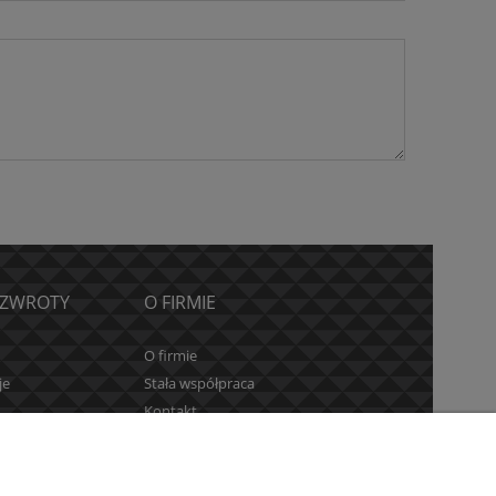
 ZWROTY
O FIRMIE
O firmie
je
Stała współpraca
Kontakt