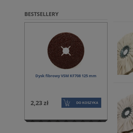
BESTSELLERY
START STEELOX
Dysk fibrowy VSM KF708 125 mm
Krążek ści
2,23 zł
2,84 zł
DO KOSZYKA
KOSZYKA