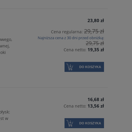
23,80 zł
29,75 zł
Cena regularna:
o
Najniższa cena z 30 dni przed obniżką:
owego,
29,75 zł
wnej,
19,35 zł
Cena netto:
oki
DO KOSZYKA
16,68 zł
13,56 zł
Cena netto:
łysk:
est w
DO KOSZYKA