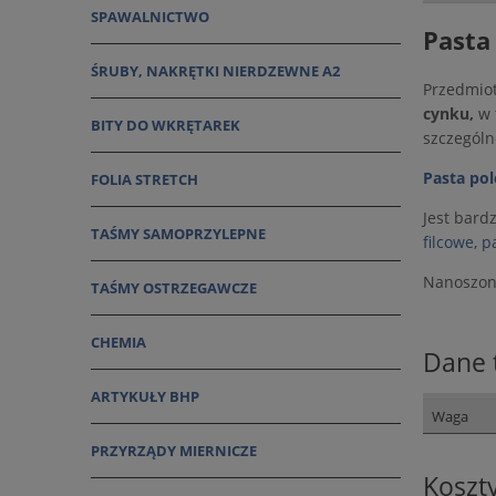
SPAWALNICTWO
Pasta
ŚRUBY, NAKRĘTKI NIERDZEWNE A2
Przedmiot
cynku,
w 
BITY DO WKRĘTAREK
szczególn
Pasta pol
FOLIA STRETCH
Jest bard
TAŚMY SAMOPRZYLEPNE
filcowe
,
p
Nanoszo
TAŚMY OSTRZEGAWCZE
CHEMIA
Dane 
ARTYKUŁY BHP
Waga
PRZYRZĄDY MIERNICZE
Koszt