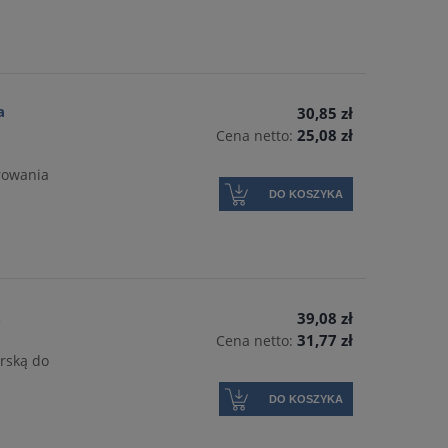
a
30,85 zł
25,08 zł
Cena netto:
erowania
DO KOSZYKA
FLEX
Dysk fibrowy BORA 9 DEERFOS 125mm
Krążek ścierny 3M 77
125
A
39,08 zł
31,77 zł
Cena netto:
4,32 zł
3,17 zł
DO KOSZYKA
erską do
DO KOSZYKA