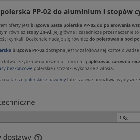
 polerska PP-02 do aluminium i stopów 
em oferty jest
brązowa pasta polerska PP-02 do polerowania w
tym również
stopy Zn-Al.
Jej główne i zasadnicze przeznaczenie to
ości cynkali. Doskonale nadaje się również
do polerowania pod pok
erska
brązowa PP-02
dostępna jest w zafoliowanej kostce o wadze 
zo łatwa i szybka w nanoszeniu – można ją
aplikować zarówno ręczn
asy bezkońcowe
polerskie i szczotki wykonane z włosia.
na na
tarcze polerskie z bawełny
lub sizalowe umożliwia wybłyszcze
techniczne
1 Kg
y dostawy