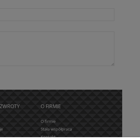
 ZWROTY
O FIRMIE
O firmie
je
Stała współpraca
Kontakt