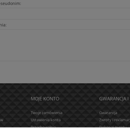
pseudonim:
nia:
MOJE KONTO
GWARANCJA I
Twoje zamówienia
Gwarancja
ów
Ustawienia konta
Zwroty i reklamac
Przechowalnia
Dokonaj zwrotu