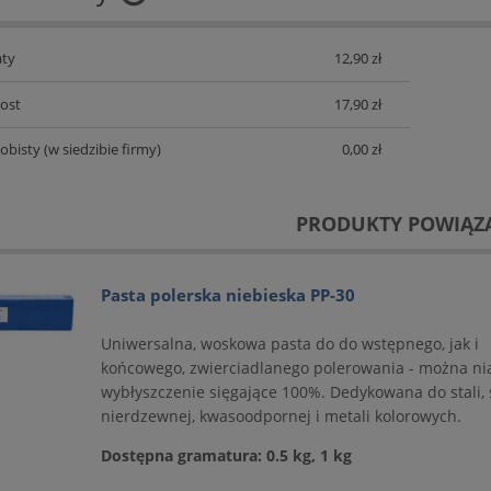
Cena nie zawiera ewentualnych
ty
12,90 zł
kosztów płatności
Post
17,90 zł
obisty
(w siedzibie firmy)
0,00 zł
PRODUKTY POWIĄZ
Pasta polerska niebieska PP-30
Uniwersalna, woskowa pasta do do wstępnego, jak i
końcowego, zwierciadlanego polerowania - można ni
wybłyszczenie sięgające 100%. Dedykowana do stali, s
nierdzewnej, kwasoodpornej i metali kolorowych.
Dostępna gramatura: 0.5 kg, 1 kg