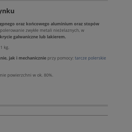
cynku
stępnego oraz końcowego aluminium oraz stopów
 polerowanie zwykłe metali nieżelaznych, w
rycie galwaniczne lub lakierem.
1 kg.
ie, jak i mechanicznie
przy pomocy:
tarcze polerskie
nie powierzchni w ok. 80%.