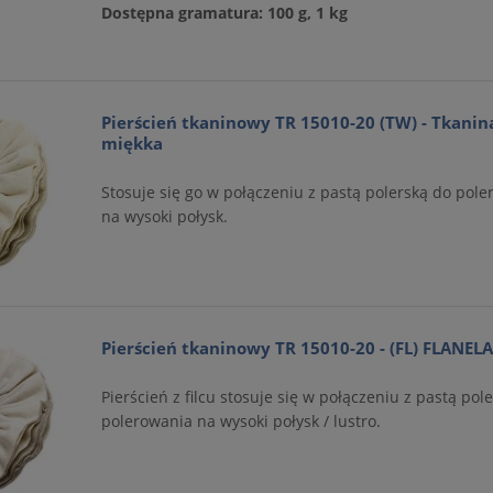
Dostępna gramatura: 100 g, 1 kg
Pierścień tkaninowy TR 15010-20 (TW) - Tkanin
miękka
Stosuje się go w połączeniu z pastą polerską do pol
na wysoki połysk.
erny 3M Xtract™ Cubitron II
Tarcza do cięcia metalu 125x1,0 INCO 
710W 150 mm
Pierścień tkaninowy TR 15010-20 - (FL) FLANEL
2,48 zł
DO KOSZYKA
Pierścień z filcu stosuje się w połączeniu z pastą pol
Cena regularna:
3,55 zł
polerowania na wysoki połysk / lustro.
3,55 zł
Najniższa cena:
DO KOSZYKA