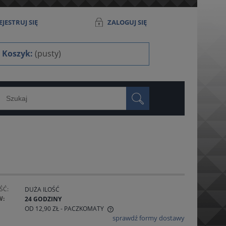
JESTRUJ SIĘ
ZALOGUJ SIĘ
Koszyk:
(pusty)
ŚĆ:
DUŻA ILOŚĆ
W:
24 GODZINY
OD 12,90 ZŁ
- PACZKOMATY
sprawdź formy dostawy